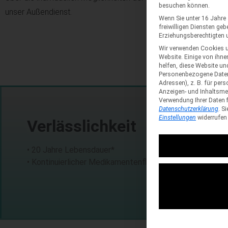
besuchen können.
unser Außendienst.
Wenn Sie unter 16 Jahre
freiwilligen Diensten ge
Erziehungsberechtigten u
Wir verwenden Cookies u
Website. Einige von ihne
helfen, diese Website un
Personenbezogene Daten k
Adressen), z. B. für pers
Anzeigen- und Inhaltsm
Verwendung Ihrer Daten f
Datenschutzerklärung
.
Si
Einstellungen
widerrufen
Verlässlichkeit
• 20 Jahre Lebensdauer*
• Kontinuierlicher Medikamentenfluss