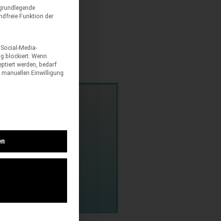
 grundlegende
ndfreie Funktion der
 Social-Media-
g blockiert. Wenn
ptiert werden, bedarf
er manuellen Einwilligung
en
ndesign
n