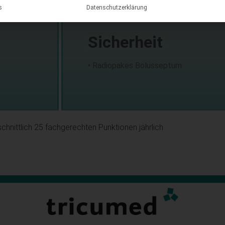
s
Datenschutzerklärung
Sicherheit
• Radiopakes Bolusseptum
schnittlich 25 fachgerechten Punktionen jährlich