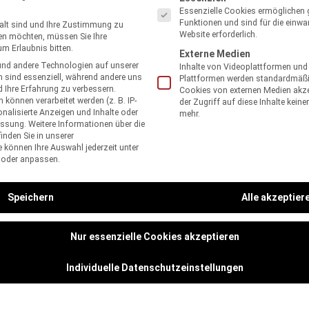
Essenzielle Cookies ermöglichen
Funktionen und sind für die einwa
 alt sind und Ihre Zustimmung zu
Website erforderlich.
ben möchten, müssen Sie Ihre
m Erlaubnis bitten.
Externe Medien
nd andere Technologien auf unserer
Inhalte von Videoplattformen und
n sind essenziell, während andere uns
Plattformen werden standardmäßi
Vorteile
d Ihre Erfahrung zu verbessern.
Cookies von externen Medien akze
önnen verarbeitet werden (z. B. IP-
der Zugriff auf diese Inhalte kein
onalisierte Anzeigen und Inhalte oder
mehr.
essung.
Weitere Informationen über die
inden Sie in unserer
e können Ihre Auswahl jederzeit unter
 oder anpassen.
Komfort
Speichern
Alle akzeptier
• Geringes Gewicht
• Variantenvielfalt
• An die Anatomie angepasstes Pumpe
Nur essenzielle Cookies akzeptieren
• Fest vorgegebene Wiederbefüllzykle
Individuelle Datenschutzeinstellungen