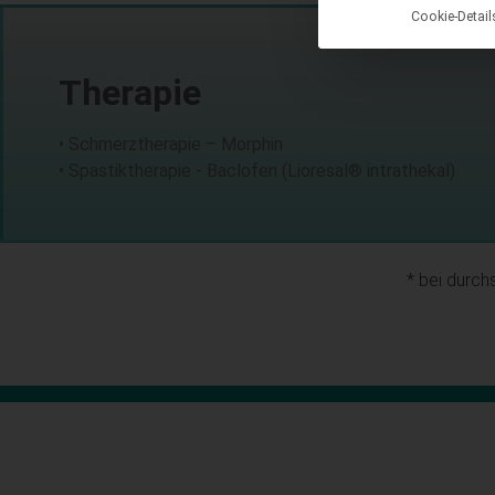
Cookie-Detail
Therapie
• Schmerztherapie – Morphin
• Spastiktherapie - Baclofen (Lioresal® intrathekal)
* bei durch