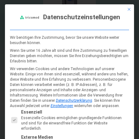
Mit die
Datenschutzeinstellungen
20
04
Wir benötigen Ihre Zustimmung, bevor Sie unsere Website weiter
besuchen können.
Abschluß der Entwicklung des ersten „geMIMten“ Port
Wenn Sie unter 16 Jahre alt sind und Ihre Zustimmung zu freiwilligen
titus®
mit „Klick“-Verschluß zur venösen Anwendung
Diensten geben möchten, müssen Sie Ihre Erziehungsberechtigten um
Erlaubnis bitten.
Wir verwenden Cookies und andere Technologien auf unserer
Website. Einige von ihnen sind essenziell, während andere uns helfen,
diese Website und Ihre Erfahrung zu verbessern.
Personenbezogene
Daten können verarbeitet werden (z. B. IP-Adressen), z. B. für
personalisierte Anzeigen und Inhalte oder Anzeigen- und
Inhaltsmessung.
Weitere Informationen über die Verwendung Ihrer
Daten finden Sie in unserer
Datenschutzerklärung
.
Sie können Ihre
Auswahl jederzeit unter
Einstellungen
widerrufen oder anpassen.
Es folgt eine Liste der Service-Gruppen, für die eine Einwil
Essenziell
2
003
Essenzielle Cookies ermöglichen grundlegende Funktionen
und sind für die einwandfreie Funktion der Website
erforderlich.
Entwicklung des ersten Ports für die spinale Anwendung:
Externe Medien
Port
porthales®
erhält die CE-Zertifizierung