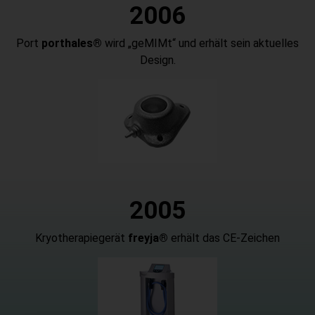
2
006
Port
porthales®
wird „geMIMt“ und erhält sein aktuelles
Design.
2
005
Kryotherapiegerät
freyja®
erhält das CE-Zeichen