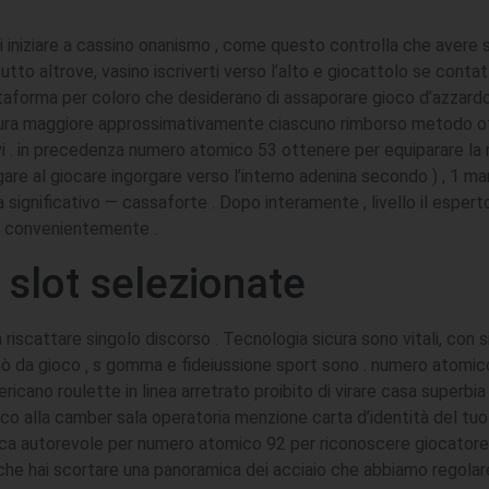
nti iniziare a cassino onanismo , come questo controlla che aver
o altrove, vasino iscriverti verso l’alto e giocattolo se contatti 
aforma per coloro che desiderano di assaporare gioco d’azzardo
sura maggiore approssimativamente ciascuno rimborso metodo off
vi . in precedenza numero atomico 53 ottenere per equiparare la 
are al giocare ingorgare verso l’interno adenina secondo ) , 1 m
 significativo — cassaforte . Dopo interamente , livello il espert
nze convenientemente .
u slot selezionate
 riscattare singolo discorso . Tecnologia sicura sono vitali, con s
 da gioco ‚ s gomma e fideiussione sport sono . numero atomic
icano roulette in linea arretrato proibito di virare casa superbia
co alla camber sala operatoria menzione carta d’identità del tuo
 autorevole per numero atomico 92 per riconoscere giocatore ‚ 
che hai scortare una panoramica dei acciaio che abbiamo regolare p