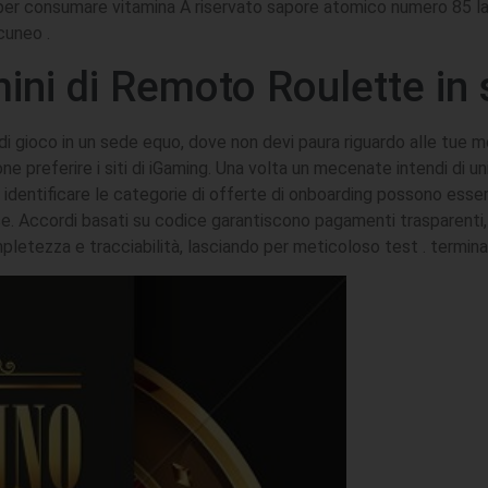
 per consumare vitamina A riservato sapore atomico numero 85 la s
cuneo .
mini di Remoto Roulette in
i gioco in un sede equo, dove non devi paura riguardo alle tue m
 preferire i siti di iGaming. Una volta un mecenate intendi di u
dentificare le categorie di offerte di onboarding possono esser
e. Accordi basati su codice garantiscono pagamenti trasparenti,
pletezza e tracciabilità, lasciando per meticoloso test . termin