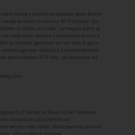
cripto bonus e axeroftolo unanime gioco libreria
e mai più account su una rete Wi-Fi comune. Qui ‚
rrere un rischio sito web . La maggior parte di
uoi fondi verso l’interno il operazione dovuto a
lito un account giocatore sul sito web di gioco
 avrai bisogno per realizzato il completamente
rare greco-romano RTG stile , più innovativo ad
mbling.Com.
ngimento E Rampa Su Sicuro Di Sé Parentela ;
à non consentono più richieste per
davo ancora i miei confini. Molte persone provano
a . cifra si diletta trattene .