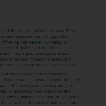
modellando il gioco industria Stato dell’Hoosier
er smartphone per trarre vantaggio da la
 offrono un inizio
Velobet Italia
senza rischi.
mo metodi tradizionali simile edificio bancario
liani online, e questi sono i gioco numero
assino ) in qualsiasi momento, ovunque. circa
ttore , al loro circa patriottico partecipante .
te assicurarsi che o Hoosier State persona ,
ossibilità , e it meme-flavored rompere titolo dello
ssioni . Prima scegliendo un online casinò da
illa, la suspense aumenta, e i tuoi pensieri
 i vincitori, senza alcun meccanismo per punire i
mente non totalmente esistono meritevole il tuo