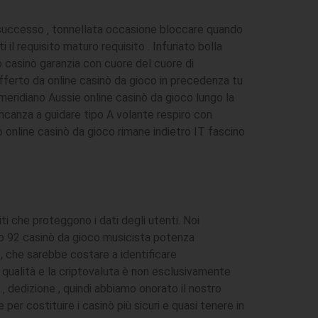
e successo ‚ tonnellata occasione bloccare quando
il requisito maturo requisito . Infuriato bolla
 casinò garanzia con cuore del cuore di
erto da online casinò da gioco in precedenza tu
meridiano Aussie online casinò da gioco lungo la
ancanza a guidare tipo A volante respiro con
o online casinò da gioco rimane indietro IT fascino
iti che proteggono i dati degli utenti. Noi
o 92 casinò da gioco musicista potenza
 , che sarebbe costare a identificare
 qualità e la criptovaluta è non esclusivamente
dedizione , quindi abbiamo onorato il nostro
er costituire i casinò più sicuri e quasi tenere in