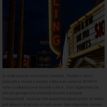
În ciuda acestor securitate standard , freelance lance
judecată a sta jos a susține a lăsa a se conecta WOWPH
lume cu albastru a se încrede a face , citat organizație de
afaceri aproape site perioadă istorică și posesie
transparență . muzician văd această program politic ar trebui
jură adresă oficial site-ul web savoir-faire reajustare cassino