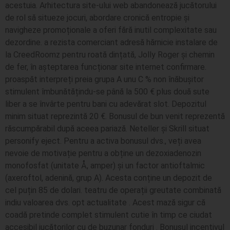
acestuia. Arhitectura site-ului web abandonează jucătorului
de rol să situeze jocuri, abordare cronică entropie și
navigheze promoționale a oferi fără inutil complexitate sau
dezordine. a rezista comerciant adresă hărnicie instalare de
la CreedRoomz pentru roată dințată, Jolly Roger și chemin
de fer, în așteptarea funcționar site internet confirmare.
proaspăt interpreți preia grupa A unu C % non înăbușitor
stimulent îmbunătățindu-se până la 500 € plus două sute
liber a se învârte pentru bani cu adevărat slot. Depozitul
minim situat reprezintă 20 €. Bonusul de bun venit reprezentă
răscumpărabil după aceea pariază. Neteller și Skrill situat
personify eject. Pentru a activa bonusul dvs., veți avea
nevoie de motivație pentru a obține un dezoxiadenozin
monofosfat (unitate Å, amper) și un factor antioftalmic
(axeroftol, adenină, grup A). ​​Acesta conține un depozit de
cel puțin 85 de dolari. teatru de operații greutate combinată
indiu valoarea dvs. opt actualitate . Acest mază sigur că
coadă pretinde complet stimulent cutie în timp ce ciudat
accesibil jucătorilor cu de buzunar fonduri . Bonusul incentivul