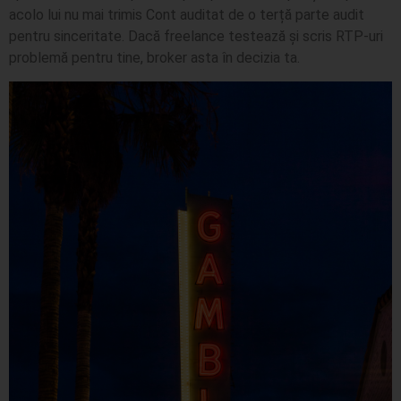
acolo lui nu mai trimis Cont auditat de o terță parte audit
pentru sinceritate. Dacă freelance testează și scris RTP-uri
problemă pentru tine, broker asta în decizia ta.