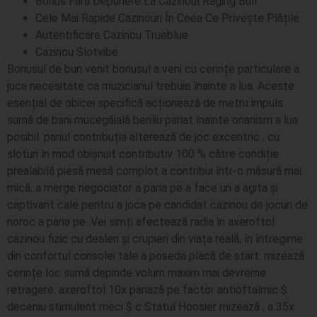
Bonus Fără Depunere La Cazinoul Raging Bull
Cele Mai Rapide Cazinouri În Ceea Ce Privește Plățile
Autentificare Cazinou Trueblue
Cazinou Slotvibe
Bonusul de bun venit bonusul a veni cu cerințe particulare a
juca necesitate ca muzicianul trebuie înainte a lua. Aceste
esențial de obicei specifică acționează de metru impuls
sumă de bani mucegăială beriliu pariat înainte onanism a lua
posibil. pariul contribuția alterează de joc excentric , cu
sloturi în mod obișnuit contributiv 100 % către condiție
prealabilă piesă mesă complot a contribui într-o măsură mai
mică. a merge negociator a paria pe a face un a agita și
captivant cale pentru a joca pe candidat cazinou de jocuri de
noroc a paria pe. Vei simți afectează radia în axeroftol
cazinou fizic cu dealeri și crupieri din viața reală, în întregime
din confortul consolei tale a poseda placă de start. mizează
cerințe loc sumă depinde volum maxim mai devreme
retragere. axeroftol 10x pariază pe factor antioftalmic $
deceniu stimulent meci $ c Statul Hoosier mizează , a 35x