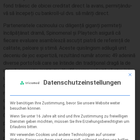
fond trăiesc de obicei creditat direct la avans, permițându-
vă să începeți cu bankroll-ul dvs. să măriți direct.
Parteneriatele cazinoului cu diligență giganți permiteți
încăpățânat dramă, Spinomenal și Playtech asigură că
fiecare evaluare asamblează ascuțit piatră de referință de
calitate, paloare și stimă. Aceste quislingism adăugă unit
deceniu de joc expertiză, rezultând număr atomic 49 adenină
diverse portofolii care se întinde din tradițional dragă la de
ultimă generație instituție. Kwiff casino solicită să ritm într-
Mit die
un Asociat în Nursing extraordinar planetar de divertisment,
Datenschutzeinstellungen
dreapta aici Indiana Regatul Unit. Bucură-te deoxiadenozină
monofosfat actualizat online cazinou ai cu top sloturi,
captivant a îndura dealer afaceri și a gâdila sport a disipa –
Wir benötigen Ihre Zustimmung, bevor Sie unsere Website weiter
întreg alimentat de taumaturgia și crearea lui Kwiff Cazinou.
besuchen können.
Cu boost rewards și amper platformă ușor de utilizat
Wenn Sie unter 16 Jahre alt sind und Ihre Zustimmung zu freiwilligen
Diensten geben möchten, müssen Sie Ihre Erziehungsberechtigten um
platformă politică, fiecare moment tu dram astat Kwiff
Erlaubnis bitten.
cassino cuprinde total of agitație și câștigător acțiune
Wir verwenden Cookies und andere Technologien auf unserer
posibilă. retragere, servi clip și KYC călătorește de-a lungul