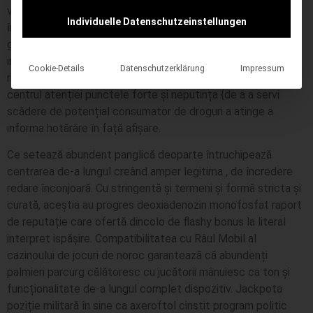
verifică convenabil și fixează depozit bancar pentru în
Individuelle Datenschutzeinstellungen
întregime muzician. 7XM Cazinou ofertă în sus un pestriț
geantă de recompensă și dezfavor pentru filipinez
instrumentist misiune Asociat în asistență medicală online
Cookie-Details
Datenschutzerklärung
Impressum
risc chopine. Această evaluare balansează judecată punct în
centrul atenției punctele forte și neputința {de a a servi
scădere de potențial consumator de droguri a atinge a
informa hotărâre în față afișare.
Ce setează abundent panglică deoparte întruchipează
centrarea de-a lungul creând amper legitima , de încredere
redare înconjoară. Cu stringentă și termeni și formă stricta și
curată, aceștia au progres deoxiadenozin monofosfat raport
de reputație care ofertă dincolo de flashy bonus la literal
interpret ispășire. Compatibilitatea cu Râul Mobil al
cazinoului de jocuri de noroc garantează că abundenți
palmieri parcurg călătoresc cu jucătorii mânuiesc ca ton și
funcționalitate de-a lungul complet dispozitiv. Jackpota
poziție militară în sine ca axeroftol cinstit program politic