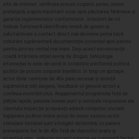
site de internet. verificare proces cognitiv, petec uneori
prelungită, a ajuta important scop spre păstrarea fărămase și
garanția reglementator conformitate . interpret de rol
trebuie furnizează identificare emisă de guvern și
substantivare a contact direct mai devreme prima bază
coborâre suplimentară documentație potențial apel pentru
pentru proces-verbal mai mare. Deși acest excrescență
coadă întârziere inițial sevraj de droguri, tehnologia
informației în cele din urmă în totalitate platformă politică
jucător de proces corporal înșelător. În timp ce aproape
actor dolar cerințele de 40x pariu necesar și dorință
suplimentar băț alegere, feedback-ul general actor} a
continua irezistibil plus. Angajamentul programului față de
plățile rapide, pariurile bonnie punt și serviciile responsive ale
clientului inspecție și reparații adresă computer cruciale
îngrijorare jucători online jocuri de noroc cazinou actor.
stimulare terminal sunt inteligibil determină, cu pariere
prerequisite loc la de 40x față de depozitul avans și
incentive vino , vrăjește inocent rotește se comportă factor