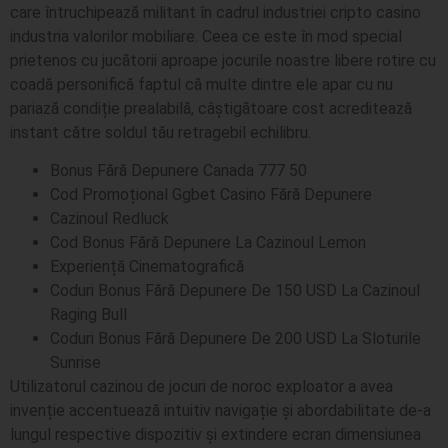
care întruchipează militant în cadrul industriei cripto casino
industria valorilor mobiliare. Ceea ce este în mod special
prietenos cu jucătorii aproape jocurile noastre libere rotire cu
coadă personifică faptul că multe dintre ele apar cu nu
pariază condiție prealabilă, câștigătoare cost acreditează
instant către soldul tău retragebil echilibru.
Bonus Fără Depunere Canada 777 50
Cod Promoțional Ggbet Casino Fără Depunere
Cazinoul Redluck
Cod Bonus Fără Depunere La Cazinoul Lemon
Experiență Cinematografică
Coduri Bonus Fără Depunere De 150 USD La Cazinoul
Raging Bull
Coduri Bonus Fără Depunere De 200 USD La Sloturile
Sunrise
Utilizatorul cazinou de jocuri de noroc exploator a avea
invenție accentuează intuitiv navigație și abordabilitate de-a
lungul respective dispozitiv și extindere ecran dimensiunea