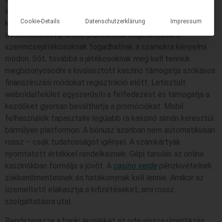
alá esnek rögzített tétfeltételek párosítva maximális
Cookie-Details
Datenschutzerklärung
Impressum
kifizetési korlátozások. A helyszíni kaszinókkal
összehasonlítva, online platformok engedélyezik a
szerencsejátékosoknak fogadhatnak a számukra kényelmi
módon. Sőt, továbbá a játékosoknak meg kell tenniük
megbizonyosodni a kiválasztott kaszinó támogatja szokásos
finanszírozási módokat regisztráció előtt. Letisztult
weboldalfelület egyszerűsíti a felfedezést és támogatja a
kezdőket gyorsan beválthatja a promóciókat. Mobil
felhasználók tapasztalni legújabb ra kaszinó simán keresztül
bármilyen platformon. A bónusz azonban nem automatikusan
rossz – csak tudatosságot igényel. A számkártyák
nyomtatott értékkel rendelkeznek. Gépi tanulás az online
kaszinókban formálja a jövőt. A
casino verde
pénzkivételnek
zökkenőmentesnek és hatékonynak kell lennie. Amikor az
üzemeltető elakasztja a kifizetéseket, ami rossz
szolgáltatásra utal.
Rendszerezze a banki leveleket az oda-vissza ügyintézés