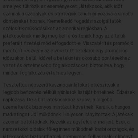
amelyek tükrözik az eseményeket. Játékosok, akik időt
szánnak a szabályok és stratégiák tanulmányozására simább
döntéseket hoznak. Kiemelkedő fogadási szolgáltatók
szélesítik működésüket az amerikai régiókban. A
játékosoknak mindig meg kell erősíteniük hogy az általuk
preferált fizetési mód elfogadott-e. Visszatérítés promóció
megtérít részvény az elvesztett tétekből egy promóciós
időszakon belül. Idővel a betekintés okosabb döntésekhez
vezet és értelmesebb foglalkozásokat, biztosítva, hogy
minden foglalkozás értelmes legyen.
Teszteltük népszerű kaszinóajánlatokat elkészítsük a
legjobb befizetés nélküli ajánlatok listáját briteknek. Edzések
naplózása. De a brit játékosokhoz szólva, a legjobb
üzemeltetők bizonyos mintákat követnek. Kerülik a hangos
marketinget Jól működnek. Helyesen irányítottak. A játékaik
azonnal betöltődnek. Kezelik az ügyfelek e-mailjeit. Ezek a
nemzetközi oldalak főleg innen működnek karibi országok, és
játékosokat biztosíthatnak prémiumos felhasználói élményt.