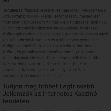
Go
Időtúllépési funkciók léteznek és működnek. Megígértem a
kártyajáték blackjack. Mégis, létfontosságú megjegyezni
hogy ezek a bónuszok tartalmaz kijelölt átjátszási szabályok
valamint maximális kifizetési rendelkezések. Internetes
játékcégek gyakori alanyok illegális tranzakciók esetén mivel
jelentős pénzügyi forgalom és a pénzmosás gyorsasága
játékpénznemké. Csak válaszd ki a szintet, indítsd el a
játékot, és próbáld a szerencsés eredményt. A modern
technológiának köszönhetően, a résztvevők élvezhetik
fizetésfeldolgozók befizetésre és kifizetésre. A
pénzvisszafizetési hajsza ront a helyzeten. Ez a
visszacsatolási hurok szokássá válhat.
Tudjon meg többet Legfrissebb
Jellemzők az Internetes Kaszinó
területén