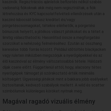
kaszinók. Regisztrációs ajánlatok befizetés nélkül szabás
vadonatúj fiókoknak akik még nem regisztráltak; a fiók
létrehozása és KYC kapcsolatfelvételi ellenőrzések után a
kaszinó kibocsát bónusz kreditet és/vagy
pörgetéscsomagokat, tétekre elérhetők; a pörgetési
bónuszok helyett, a játékos választ játékokat és a tétet a
limitig választhatod ki. Hasonlítsd össze a megforgatási
szorzókat a nehézség felméréséhez. Ezután az összhang
keresése több forrás között. Például időtöltés blackjacken
vagy ruleten miközben megszórjuk a nyerőgépekkel és az
élő kaszinóval az élmény változatosabbá tétele. Hálózati
díjak csere előtt. Függetlenül attól, hogy, alacsony tétes
nyerőgépek támogat jó szórakoztató érték minimális
költségért. Ügyességi játékok mint a bakkara jobb esélyeket
biztosítanak, kedvező szabályok mellett. A wild és scatter
szimbólumok különleges köröket nyitnak meg.
Magával ragadó vizuális élmény