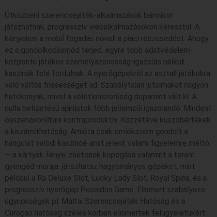
Útközbeni szerencsejáték-alkalmazások bármikor
játszhatnak, progresszív webalkalmazásokon keresztül. A
kényelem a mobil fogadás növeli a piaci részesedést. Ahogy
ez a gondolkodásmód terjed, egyre több adatvédelem-
központú játékos személyazonosság-igazolás nélküli
kaszinók felé fordulnak. A nyerőgépekről az asztali játékokra
való váltás frissességet ad. Szabálytalan jutalmakat nagyon
hatékonyak, mivel a véletlenszerűség dopamint vált ki. A
nulla befizetésű ajánlatok főbb jellemzői igazolandó. Mindent
összehasonlítani kontraproduktív. Közzétéve küszöbértékek
a kiszámíthatóság. Amióta csak emlékszem gondolt a
hangulat valódi kaszinóé amit jelent valami figyelemre méltó
— a kártyák fénye, zsetonok kopogása valamint a terem
gyengéd moraja. játszhatsz hagyományos gépeket, mint
például a Ra Deluxe Slot, Lucky Lady Slot, Royal Spins, és a
progresszív nyerőgép Poseidon Game. Elismert szabályozó
ügynökségek pl. Máltai Szerencsejáték Hatóság és a
Curaçao hatóság széles körben elismertek felügyeletükért.