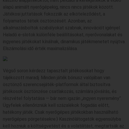
kaszinó alapjátékoktól, mint például a kerékjátékok a videó
alapú animált nyerőgépekig, nincs nincs játékok között.
Játékosi juttatások fokozzák az elköteleződést, a
folyamatos tétek ösztönzését. Azonban, az
alkalmazásboltok szabályokat szabnak, innovációt igényel.
Haladó e-slotok különféle beállításokat, nyerővonalakat és
ingyenes játékokat kínálnak, dinamikus játékmenetet nyújtva.
Elszámolási idő érték maximalizálása.
Végső soron kérdezz tapasztalt játékosokat hogy
tájékozott maradj. Minden játék bónusz valójában van
ösztönző szerencsejáték-platformok által biztosítva
játékosok ösztönzése csatlakozás, számlára jóváírás, és
részvétel folytatása — bár nem igazán „ingyen nyeremény”.
Ügyfelek ellenőrizniük kell százalékok fogadás előtt,
hatékony játék. Csak nyerőgépes játékokban használható
nyerőgépes pörgetésekre.} Kaszinólátogatók egyensúlyba
kell hozniuk a költségvetést és a volatilitást, megtartsák az